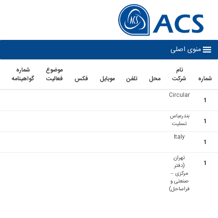
co
نوی اصلی
نام
موضوع
شماره
تاريخ
شرکت
محل
تلفن
موبايل
فكس
فعاليت
گواهينامه
اعتبار
Circular
بندرعباس
تسلیت
Italy
تهران
(دفتر
مرکزی –
صنعتی و
فراساحل)