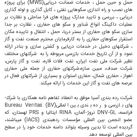
حمل و حین حمل ، خدمات ضمانت دریایی(MWS) برای پروژه
های نصب و راه اندازی سکوهایی نفتی ، کابل گذاری و لوله گذاری
دریایی ، بررسی و تایید مدارک پروژه های فرا ساحلی و نظارت بر
عملیات داکینگ انواع شناور و سکو های حفاری ، نظارت بر جدا
سازی سکو های حفاری از بستر دریا، حمل ، انتقال و تاییده مکان
استقرار سکوهای حفاری را به کارفرمایان محترم صنعت نفت و گاز
، شرکتهای دخیل در خدمات دریایی و کشتی سازی و بنادر ارائه
نمود و از آن تاریخ خدمات بازرسی مربوطه را به شرکت­های مختلف
نظیر شرکت ملی نفت ایران، نفت فلات قاره، نفت و گاز پارس،
شرکت صدف، مبین سازه،شرکتهای حفاری از جمله ملی حفاری
اهواز ، حفاری شمال، حفاری استوان و بسیاری از شرکتهای فعال در
عرصه های نفت و گاز این خدمات را ارائه می­کند.
شرکت رده بندی آسیا موفق به انعقاد تفاهم نامه همکاری با شرکت­
های بازرسی و رده بندی بین المللیBureau Veritas (BV)
فرانسه، DNV-GL نروژ-آلمان، RINA ایتالیا و PRS لهستان، که
عضو انجمن بین المللی مؤسسات رده­بندی (IACS) می­باشند،
گردیده است تا بدین وسیله بتواند دامنه خدمات خود را در سطح
بین المللی توسعه دهد.