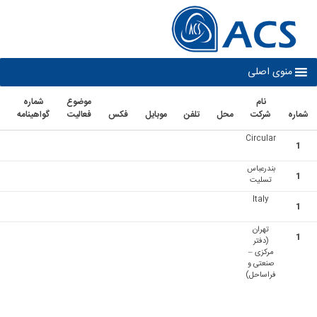
co
نوی اصلی
نام
موضوع
شماره
تاريخ
شرکت
محل
تلفن
موبايل
فكس
فعاليت
گواهينامه
اعتبار
Circular
بندرعباس
تسلیت
Italy
تهران
(دفتر
مرکزی –
صنعتی و
فراساحل)