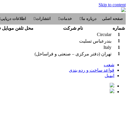
Skip to content
صفحه اصلی
درباره ما
خدمات
انتشارات
اطلاعات دریایی
شماره
نام شرکت
محل
تلفن
موبايل
ف
Circular
1
1
بندرعباس تسلیت
Italy
1
1
تهران (دفتر مرکزی – صنعتی و فراساحل)
شعب
قواعد ساخت و رده بندی
ایمیل