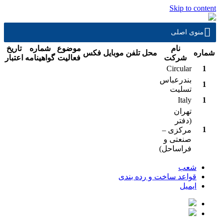
Skip to content
منوی اصلی
نام
موضوع
شماره
تاريخ
شماره
محل
تلفن
موبايل
فكس
شرکت
فعاليت
گواهينامه
اعتبار
Circular
1
بندرعباس
1
تسلیت
Italy
1
تهران
(دفتر
1
مرکزی –
صنعتی و
فراساحل)
شعب
قواعد ساخت و رده بندی
ایمیل