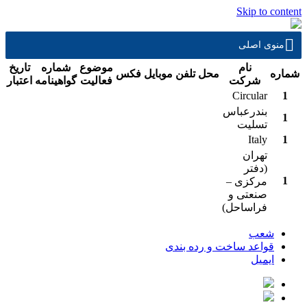
Skip to content
منوی اصلی
نام
موضوع
شماره
تاريخ
شماره
محل
تلفن
موبايل
فكس
شرکت
فعاليت
گواهينامه
اعتبار
Circular
1
بندرعباس
1
تسلیت
Italy
1
تهران
(دفتر
1
مرکزی –
صنعتی و
فراساحل)
شعب
قواعد ساخت و رده بندی
ایمیل