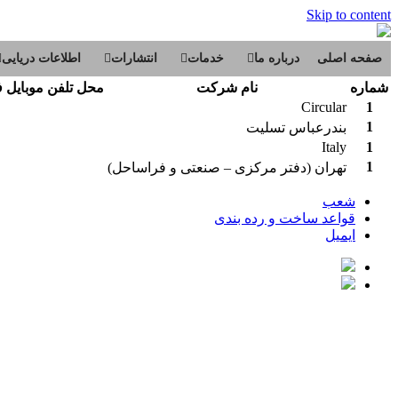
Skip to content
صفحه اصلی
درباره ما
خدمات
انتشارات
اطلاعات دریایی
شماره
نام شرکت
محل
تلفن
موبايل
ف
Circular
1
1
بندرعباس تسلیت
Italy
1
1
تهران (دفتر مرکزی – صنعتی و فراساحل)
شعب
قواعد ساخت و رده بندی
ایمیل