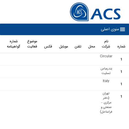
co
نوی اصلی
نام
موضوع
شماره
تاريخ
شرکت
محل
تلفن
موبايل
فكس
فعاليت
گواهينامه
اعتبار
Circular
بندرعباس
تسلیت
Italy
تهران
(دفتر
مرکزی –
صنعتی و
فراساحل)