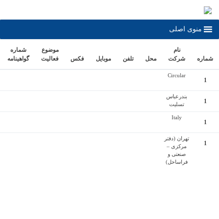
وی اصلی
نام
موضوع
شماره
تاريخ
شرکت
محل
تلفن
موبايل
فكس
فعاليت
گواهينامه
اعتبار
Circular
بندرعباس
تسلیت
Italy
تهران (دفتر
مرکزی –
صنعتی و
فراساحل)