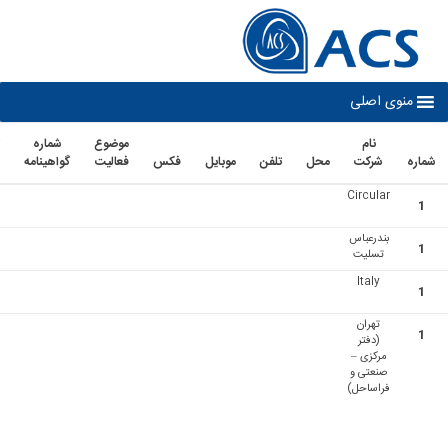
co
نوی اصلی
نام
موضوع
شماره
تاريخ
شرکت
محل
تلفن
موبايل
فكس
فعاليت
گواهينامه
اعتبار
Circular
بندرعباس
تسلیت
Italy
تهران
(دفتر
مرکزی –
صنعتی و
فراساحل)