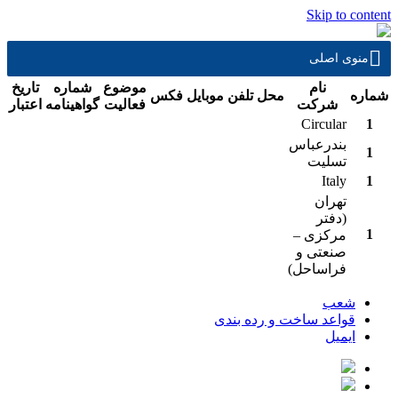
Skip to content
منوی اصلی
نام
موضوع
شماره
تاريخ
شماره
محل
تلفن
موبايل
فكس
شرکت
فعاليت
گواهينامه
اعتبار
Circular
1
بندرعباس
1
تسلیت
Italy
1
تهران
(دفتر
1
مرکزی –
صنعتی و
فراساحل)
شعب
قواعد ساخت و رده بندی
ایمیل