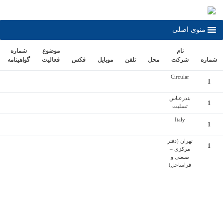
وی اصلی
نام
موضوع
شماره
تاريخ
شرکت
محل
تلفن
موبايل
فكس
فعاليت
گواهينامه
اعتبار
Circular
بندرعباس
تسلیت
Italy
تهران (دفتر
مرکزی –
صنعتی و
فراساحل)