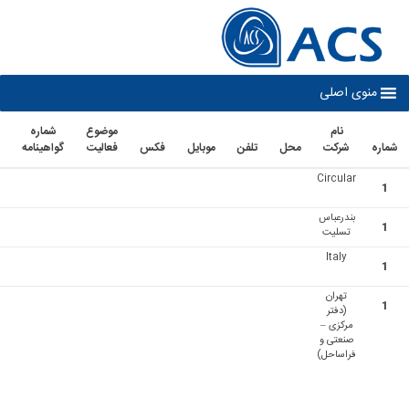
co
نوی اصلی
نام
موضوع
شماره
تاريخ
شرکت
محل
تلفن
موبايل
فكس
فعاليت
گواهينامه
اعتبار
Circular
بندرعباس
تسلیت
Italy
تهران
(دفتر
مرکزی –
صنعتی و
فراساحل)