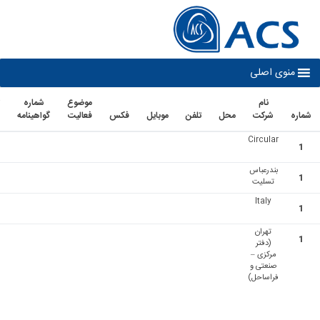
co
نوی اصلی
نام
موضوع
شماره
تاريخ
شرکت
محل
تلفن
موبايل
فكس
فعاليت
گواهينامه
اعتبار
Circular
بندرعباس
تسلیت
Italy
تهران
(دفتر
مرکزی –
صنعتی و
فراساحل)