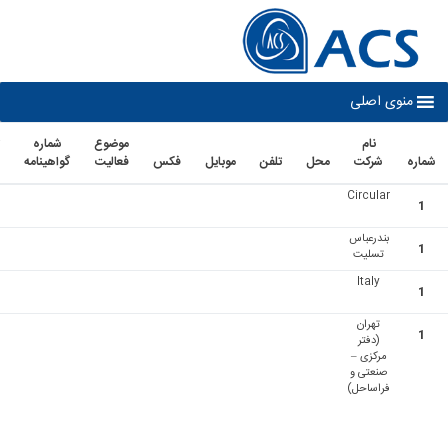
co
نوی اصلی
نام
موضوع
شماره
تاريخ
شرکت
محل
تلفن
موبايل
فكس
فعاليت
گواهينامه
اعتبار
Circular
بندرعباس
تسلیت
Italy
تهران
(دفتر
مرکزی –
صنعتی و
فراساحل)