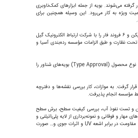
گرفته می‌شوند. بویه از جمله ابزارهای کمک‌ناوبری
میت ویژه به کار می‌رود. این وسیله همچنین برای
.
اداره کل بنادر و دریانوردی هرمزگان به منظور تأمین نیاز خود به این ابزار، قرارداد ساخت تعداد ۷۸ فروند بویه، ۱۷ فروند بیکن و ۶ فروند فار را با شرکت ارتباط الکترونیک گیل
و تحت نظارت و طبق الزامات مؤسسه رده‌بندی آسیا و
مؤسسه رده‌بندی آسیا (ACS) به درخواست مشتری، کار نظارت بر طراحی، ساخت و انجام تست‌های لازم و در نهایت تایید نوع محصول (Type Approval) بویه‌های شناور را
قرار گرفت. به موازات، کار بررسی نقشه‌ها و دفترچه
بعادی، وزن، ضخامت لایه پلی‌اتیلن و تست نفوذ آب، بررسی کیفیت سطح، برش سطح
هار و فوقانی و نمونه‌برداری از لایه پلی‌اتیلنی و
ارسال آن به آزمایشگاه برای ارزیابی خواص مکانیکی و مقاوت در برابر سایش و ضربه و استحکام کشش و شکست و بررسی مقاومت در برابر اشعه UV و اثرات جوی و… صورت